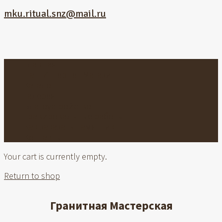
mku.ritual.snz@mail.ru
Главная
Наш Интернет-Магазин
Каталог
Галерея
Благоустройство
Гравировальные работы
Как заказать памятник
Контакты
Your cart is currently empty.
Return to shop
Гранитная Мастерская