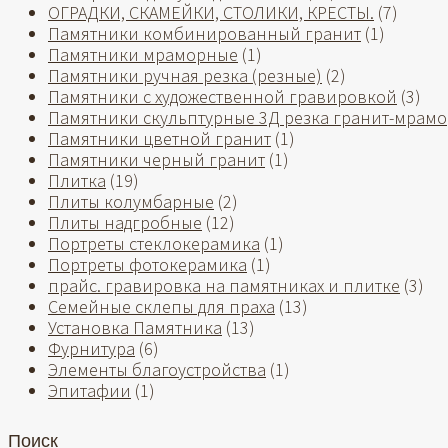
ОГРАДКИ, СКАМЕЙКИ, СТОЛИКИ, КРЕСТЫ.
(7)
Памятники комбинированный гранит
(1)
Памятники мраморные
(1)
Памятники ручная резка (резные)
(2)
Памятники с художественной гравировкой
(3)
Памятники скульптурные 3Д резка гранит-мрамо
Памятники цветной гранит
(1)
Памятники черный гранит
(1)
Плитка
(19)
Плиты колумбарные
(2)
Плиты надгробные
(12)
Портреты стеклокерамика
(1)
Портреты фотокерамика
(1)
прайс. гравировка на памятниках и плитке
(3)
Семейные склепы для праха
(13)
Установка Памятника
(13)
Фурнитура
(6)
Элементы благоустройства
(1)
Эпитафии
(1)
Поиск