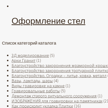
Оформление стел
Список категорий каталога
3Д моделирование
(5)
Арки Гранит
(1)
Благоустройство захоронения мраморной крош
Благоустройство захоронения тротуарной плитк
Благоустройство. Оградки – литье, ковка, металл
Вазы, лампады, шары
(4)
Виды гравировке на камне
(1)
Гравировальные работы
(5)
Демонтаж старого ритуального сооружения
(1)
ИЗОБРАЖЕНИЯ для гравировки на памятниках
(2
Как происходит укладка Плитки
(16)