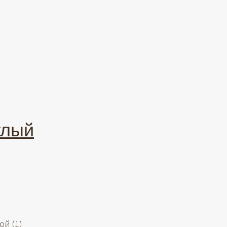
тлый
кой
(1)