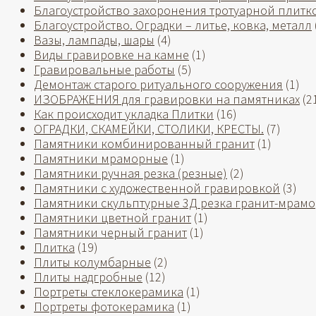
Благоустройство захоронения тротуарной плитк
Благоустройство. Оградки – литье, ковка, металл
Вазы, лампады, шары
(4)
Виды гравировке на камне
(1)
Гравировальные работы
(5)
Демонтаж старого ритуального сооружения
(1)
ИЗОБРАЖЕНИЯ для гравировки на памятниках
(2
Как происходит укладка Плитки
(16)
ОГРАДКИ, СКАМЕЙКИ, СТОЛИКИ, КРЕСТЫ.
(7)
Памятники комбинированный гранит
(1)
Памятники мраморные
(1)
Памятники ручная резка (резные)
(2)
Памятники с художественной гравировкой
(3)
Памятники скульптурные 3Д резка гранит-мрамо
Памятники цветной гранит
(1)
Памятники черный гранит
(1)
Плитка
(19)
Плиты колумбарные
(2)
Плиты надгробные
(12)
Портреты стеклокерамика
(1)
Портреты фотокерамика
(1)