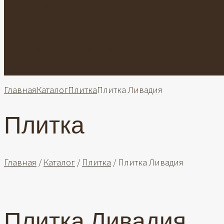
Наш Интернет-Магазин
Каталог
Галерея
Благоустройство
Гравировальные работы
Как заказать памятник
Контакты
Главная
Каталог
Плитка
Плитка Ливадия
Плитка
Главная
/
Каталог
/
Плитка
/ Плитка Ливадия
Плитка Ливадия