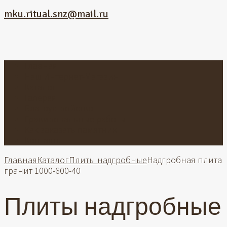
mku.ritual.snz@mail.ru
Главная
Наш Интернет-Магазин
Каталог
Галерея
Благоустройство
Гравировальные работы
Как заказать памятник
Контакты
Главная
Каталог
Плиты надгробные
Надгробная плита
гранит 1000-600-40
Плиты надгробные