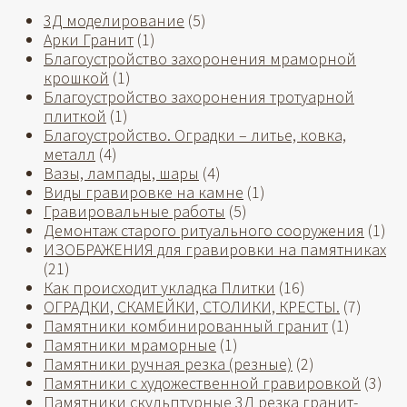
3Д моделирование
(5)
Арки Гранит
(1)
Благоустройство захоронения мраморной
крошкой
(1)
Благоустройство захоронения тротуарной
плиткой
(1)
Благоустройство. Оградки – литье, ковка,
металл
(4)
Вазы, лампады, шары
(4)
Виды гравировке на камне
(1)
Гравировальные работы
(5)
Демонтаж старого ритуального сооружения
(1)
ИЗОБРАЖЕНИЯ для гравировки на памятниках
(21)
Как происходит укладка Плитки
(16)
ОГРАДКИ, СКАМЕЙКИ, СТОЛИКИ, КРЕСТЫ.
(7)
Памятники комбинированный гранит
(1)
Памятники мраморные
(1)
Памятники ручная резка (резные)
(2)
Памятники с художественной гравировкой
(3)
Памятники скульптурные 3Д резка гранит-