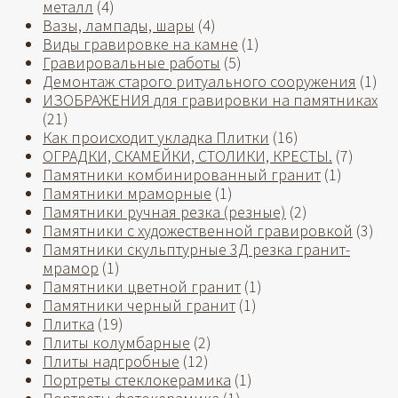
металл
(4)
Вазы, лампады, шары
(4)
Виды гравировке на камне
(1)
Гравировальные работы
(5)
Демонтаж старого ритуального сооружения
(1)
ИЗОБРАЖЕНИЯ для гравировки на памятниках
(21)
Как происходит укладка Плитки
(16)
ОГРАДКИ, СКАМЕЙКИ, СТОЛИКИ, КРЕСТЫ.
(7)
Памятники комбинированный гранит
(1)
Памятники мраморные
(1)
Памятники ручная резка (резные)
(2)
Памятники с художественной гравировкой
(3)
Памятники скульптурные 3Д резка гранит-
мрамор
(1)
Памятники цветной гранит
(1)
Памятники черный гранит
(1)
Плитка
(19)
Плиты колумбарные
(2)
Плиты надгробные
(12)
Портреты стеклокерамика
(1)