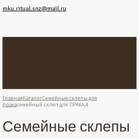
mku.ritual.snz@mail.ru
Главная
Наш Интернет-Магазин
Каталог
Галерея
Благоустройство
Гравировальные работы
Как заказать памятник
Контакты
Главная
Каталог
Семейные склепы для
праха
семейный склеп для ПРАХА.4
Семейные склепы