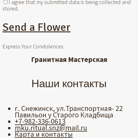
I agree that my submitted data is being collected and
stored.
Send a Flower
Express Your Condolences
Гранитная Мастерская
Наши контакты
г. Снежинск, ул.Транспортная- 22
Павильон у Старого Кладбища
+7-982-336-0613
mku.ritual.snz@mail.ru
Карта и контакты