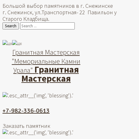
Большой выбор памятников в г. Снежинске
г. Снежинск, ул.Транспортная- 22 Павильон у
Старого Кладбища.
Search
Гранитная Мастерская
"Мемориальные Камни
Гранитная
Урала"
Мастерская
+7-982-336-0613
Заказать памятник