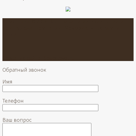
Памятники © 2026 Все права на материалы сайта
принадлежат компании "Мемориальные Камни
Урала"
Создание сайта -
Spacelevel.ru
Обратный звонок
Имя
Телефон
Ваш вопрос