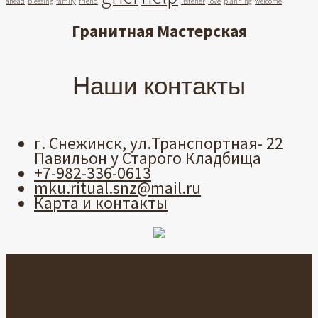
ahead
blessing
family
friend
listener
love
planning
welcome
Гранитная Мастерская
Наши контакты
г. Снежинск, ул.Транспортная- 22
Павильон у Старого Кладбища
+7-982-336-0613
mku.ritual.snz@mail.ru
Карта и контакты
Памятники © 2026 Все права на материалы сайта
принадлежат компании "Мемориальные Камни
Урала"