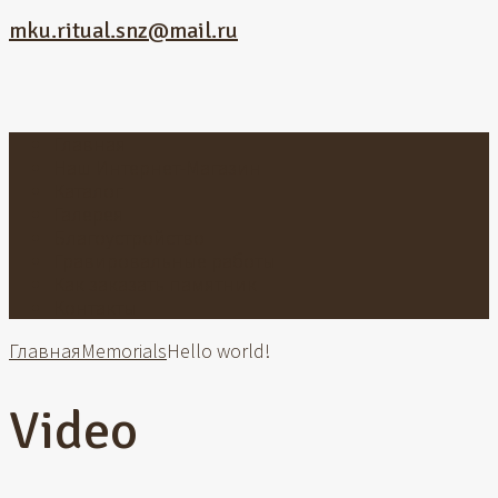
mku.ritual.snz@mail.ru
Главная
Наш Интернет-Магазин
Каталог
Галерея
Благоустройство
Гравировальные работы
Как заказать памятник
Контакты
Главная
Memorials
Hello world!
Video