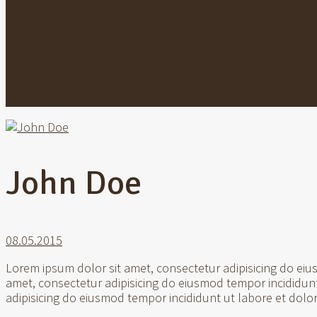
Наш Интернет-Магазин
Каталог
Галерея
Благоустройство
Гравировальные работы
Как заказать памятник
Контакты
John Doe
08.05.2015
Lorem ipsum dolor sit amet, consectetur adipisicing do ei
amet, consectetur adipisicing do eiusmod tempor incididun
adipisicing do eiusmod tempor incididunt ut labore et dol