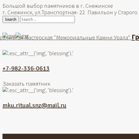
Большой выбор памятников в г. Снежинске
г. Снежинск, ул.Транспортная- 22 Павильон у Старого
Search
Г
ранитная Мастерская "Мемориальные Камни Урала"
+7-982-336-0613
Заказать памятник
mku.ritual.snz@mail.ru
Главная