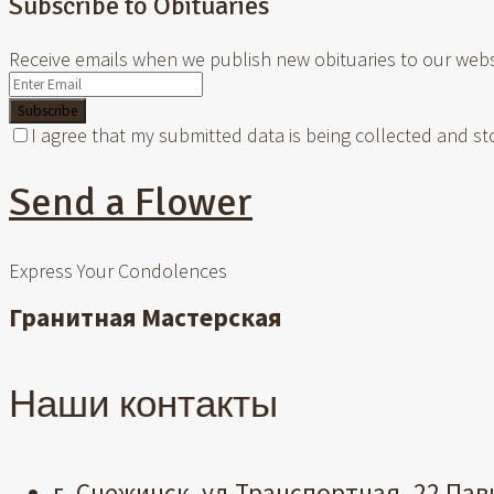
Subscribe to Obituaries
Receive emails when we publish new obituaries to our webs
Subscribe
I agree that my submitted data is being collected and st
Send a Flower
Express Your Condolences
Гранитная Мастерская
Наши контакты
г. Снежинск, ул.Транспортная- 22 Пав