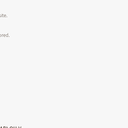
ite.
ored.
ильон у