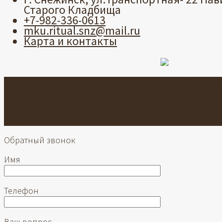
Старого Кладбища
+7-982-336-0613
mku.ritual.snz@mail.ru
Карта и контакты
Памятники © 2026 Все права на материалы сайта пр
Создание сайта -
Spacelevel.ru
Обратный звонок
Имя
Телефон
Ваш вопрос