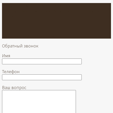
Памятники © 2026 Все права на материалы сайта
принадлежат компании "Мемориальные Камни
Урала"
Создание сайта -
Spacelevel.ru
Обратный звонок
Имя
Телефон
Ваш вопрос