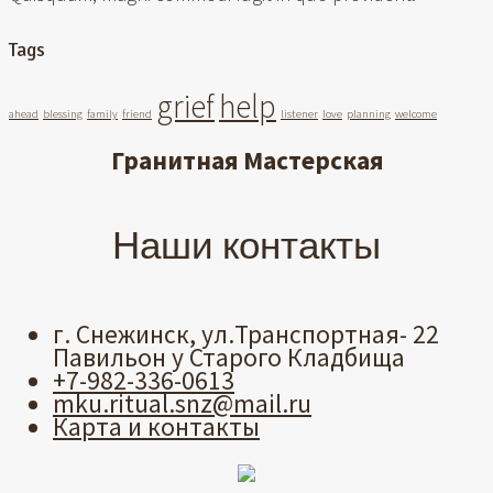
Tags
grief
help
ahead
blessing
family
friend
listener
love
planning
welcome
Гранитная Мастерская
Наши контакты
г. Снежинск, ул.Транспортная- 22
Павильон у Старого Кладбища
+7-982-336-0613
mku.ritual.snz@mail.ru
Карта и контакты