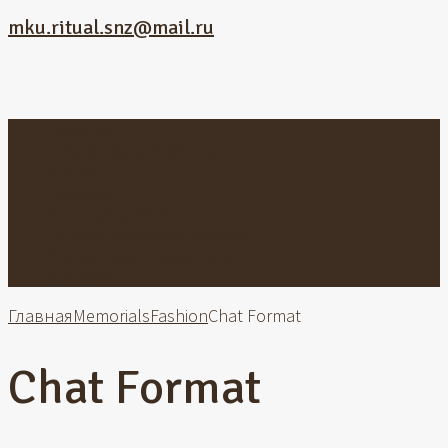
mku.ritual.snz@mail.ru
Главная
Наш Интернет-Магазин
Каталог
Галерея
Благоустройство
Гравировальные работы
Как заказать памятник
Контакты
Главная
Memorials
Fashion
Chat Format
Chat Format